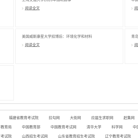
上海交通大学2026年招聘启事
中
阅读全文
阅
美国威斯康星大学招博后：环境化学和材料
青岛
和
阅读全文
阅
福建省教育考试院
拉勾网
大街网
应届生求职网
赶集网
市教育局
中国教育部
中国教育考试网
清华大学
科学网
中
育考试院
山西招生考试网
山东省教育招生考试院
辽宁教育考试院