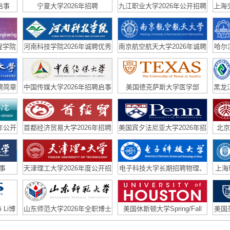
启事
宁夏大学2026年招聘
九江职业大学2026年公开招聘
上海
高层次人才公告
程学院
河南科技学院2026年诚聘优秀
南京航空航天大学2026年诚聘
哈尔
士后/
人才
海内外优秀人才
聘简章
中国传媒大学2026年招聘启事
美国德克萨斯大学医学部
黑龙
(UTMB)免疫微生物和疫苗中
心招聘优秀博士后
年公开
首都经济贸易大学2026年招聘
美国宾夕法尼亚大学2026年招
北京
公告
聘
事
天津理工大学2026年度公开招
电子科技大学长期招聘物理、
上海
聘方案（博士岗）
光学工程方向博士后
家优
 Li博
山东师范大学2026年全职博士
美国休斯顿大学Spring/Fall
美国
后研究人员招聘简章
PhD & Postdoc Openings