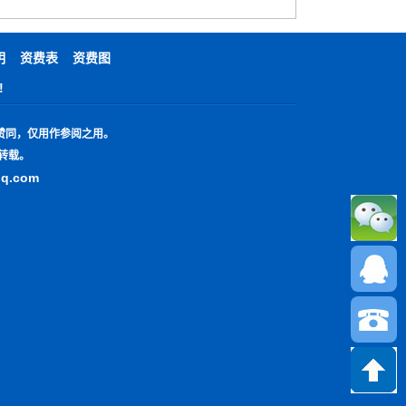
明
资费表
资费图
!
赞同，仅用作参阅之用。
转载。
qq.com
13