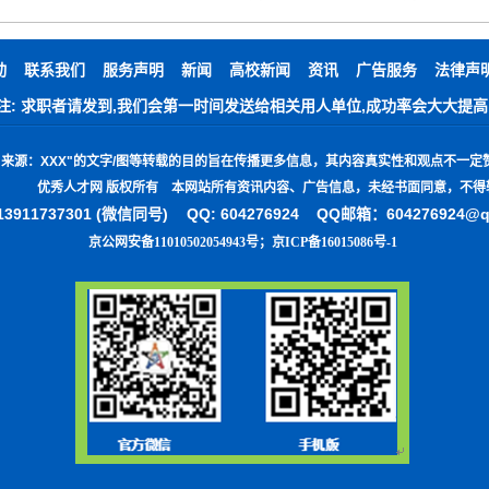
动
联系我们
服务声明
新闻
高校新闻
资讯
广告服务
法律声
注: 求职者请发到,我们会第一时间发送给相关用人单位,成功率会大大提高
"
来源：
XXX"
的文字
/
图等转载的目的旨在传播更多信息，其内容真实性和观点不一定
优秀人才网 版权所有 本网站所有资讯内容、广告信息，未经书面同意，不得
3911737301 (微信同号)
QQ: 604276924 QQ邮箱：604276924@
京公网安备11010502054943号
；
京ICP备16015086号-1