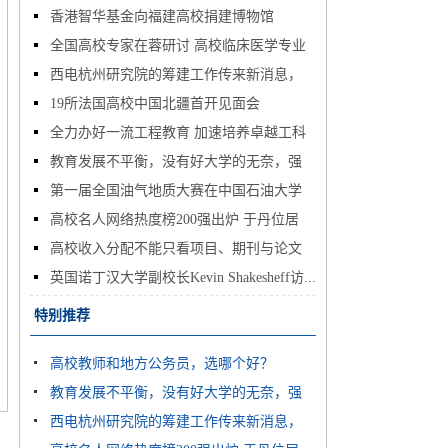
香港智华基金向福建高校捐建博物馆
全国高校专家在蓉研讨 高校临床医学专业
西电杭州研究院的筹建工作传来新消息，
怎...
19所法国高校中国北疆首开见面会
多...
全力办好一流工程教育 加速培养卓越工科
教育发展不平衡，没有好大学的无奈，强
人...
第一届全国油气地质大赛在中国石油大学
如...
高校名人网络热度榜200强出炉 于丹位居
（...
高校收入分配不能只看项目、期刊与论文
榜...
英国诺丁汉大学副校长Kevin Shakesheff访...
特别推荐
高校教师和地方公务员，选哪个好？
教育发展不平衡，没有好大学的无奈，强
西电杭州研究院的筹建工作传来新消息，
如...