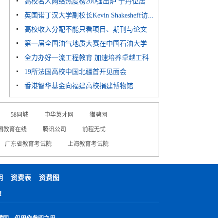
高校名人网络热度榜200强出炉 于丹位居
多...
英国诺丁汉大学副校长Kevin Shakesheff访...
榜...
高校收入分配不能只看项目、期刊与论文
第一届全国油气地质大赛在中国石油大学
全力办好一流工程教育 加速培养卓越工科
（...
19所法国高校中国北疆首开见面会
人...
香港智华基金向福建高校捐建博物馆
58同城
中华英才网
猎聘网
国教育在线
腾讯公司
前程无忧
广东省教育考试院
上海教育考试院
明
资费表
资费图
!