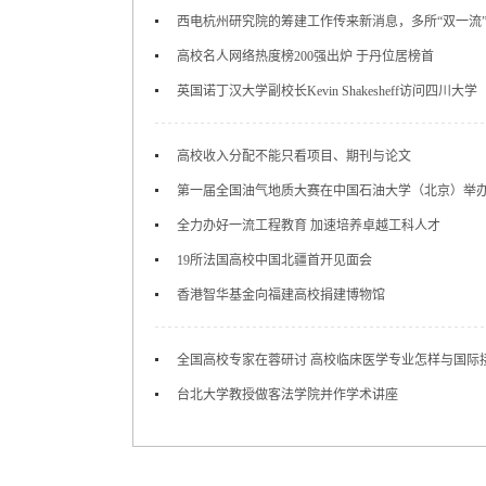
西电杭州研究院的筹建工作传来新消息，多所“双一流
高校名人网络热度榜200强出炉 于丹位居榜首
英国诺丁汉大学副校长Kevin Shakesheff访问四川大学
高校收入分配不能只看项目、期刊与论文
第一届全国油气地质大赛在中国石油大学（北京）举
全力办好一流工程教育 加速培养卓越工科人才
19所法国高校中国北疆首开见面会
香港智华基金向福建高校捐建博物馆
全国高校专家在蓉研讨 高校临床医学专业怎样与国际
台北大学教授做客法学院并作学术讲座