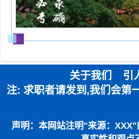
关于我们
引
注: 求职者请发到,我们会
声明：
本网站注明
"
来源：
XXX"
真实性和观点