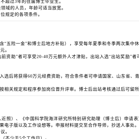
不超过3年的往届博士毕业生。
缺领域的人员，年龄可适当放宽。
岗位规定的各项条件。
“五险一金”和博士后地方补贴），享受每年夏季和冬季两次集中休
万元。
资助”者可享受20-40万元额外人才津贴，出站入选“出站奖励”
选后将获得60万元经费资助，符合条件者可申请国家、山东省、
相关规定和程序参加岗位晋升评审。博士后出站考核通过后可留所
人近照）、《中国科学院海洋研究所特别研究助理（博士后）申请表
成果电子版以及工作设想等。申报材料提交至合作导师，抄送人事处
评议。
示（不少于5个工作日）。