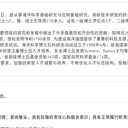
8月1日，是从事海洋科学基础研究与应用基础研究、高新技术研发的
院院士3人，博、硕士生导师170余人。设有一级博士学位点3个、二级
领域的研究和发展中做出了许多奠基性和开创性的贡献，取得近2000
90余部；授权发明专利1700余件, 为建设海洋强国提供了重要的科技支
动站。海洋科学博士后科研流动站设立于1988年4月，是我国
非常注重博士后人才培养，多名博士后发表Science、Nature子
、省部级博士后基金资助163项，国家自然科学基金174项。
”要求，加强创新型人才凝聚与培养，不断优化人才队伍结构，现根
页。
道德；爱岗敬业，具有较强的责任心和服务意识；具有正常履行职责