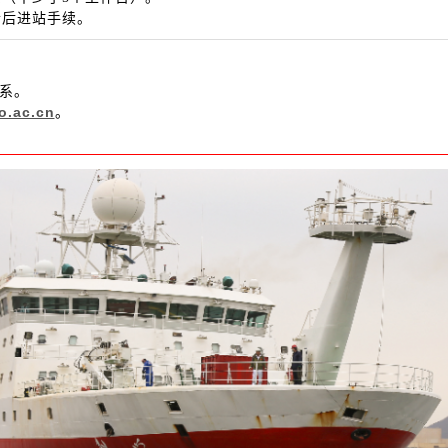
士后进站手续。
联系。
.ac.cn
。