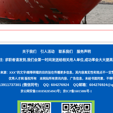
关于我们
引人活动
联系我们
服务声明
注: 求职者请发到,我们会第一时间发送给相关用人单位,成功率会大大提高
"
来源：
XXX"
的文字
/
图等转载的目的旨在传播更多信息，其内容真实性和观点不一定
优秀人才网 版权所有 本网站所有资讯内容、广告信息，未经书面同意，不得
3911737301 (微信同号)
QQ: 604276924 QQ邮箱：604276924@
京公网安备11010502054943号
；
京ICP备16015086号-1