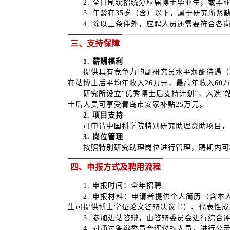
2. 全日制统招统分应届博士毕业生，或毕业
3. 年龄在35岁（含）以下，属于研究所紧
4. 除以上条件外，应聘人员还需要符合各
三、支持保障
1. 薪酬福利
提供具有竞争力的副研究员水平薪酬待遇（含
在站博士后平均年收入26万元，最高年收入60
研究所设立“优秀博士后支持计划”，入选“站前
士后人员可享受青岛市安家补贴25万元。
2. 项目支持
可申请中国科学院特别研究助理资助项目，入
3. 岗位管理
按照特别研究助理岗位进行管理，聘期内可按
四、申报方式及聘用流程
1. 申报时间：全年招聘
2. 申报材料：申请者提供个人简历（含本
生可提供博士学位论文答辩决议书）、代表性
3. 参加进站答辩，由答辩委员会进行综合
4. 对通过答辩委员会评议的人员，进行公