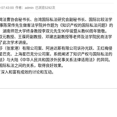
10 07:43:00 作者：admin 已浏览
5292次
湾法曹协会秘书长、台湾国际私法研究会副秘书长、国际比较法学
事陈荣传先生做客法学院并作题为《知识产权的国际私法问题》的
90
60
、湖南师范大学终身教授李双元先生
华诞暨从教
周年致敬。
双元教授、王葆莳副教授、邓建志副教授等老师及法学院民商法学
了此次学术讲座。
莎（张家港）有限公司案、阿迪达斯有限公司诉孙光跃、王红梅侵
星巴克、上海星巴克分公司案，系统阐述了知识产权与国际私法的
法》与大陆《中华人民共和国涉外民事关系法律适用法》的异同。
国际私法之间的关系，取得良好效果。
深入和富有成效的讨论和互动。