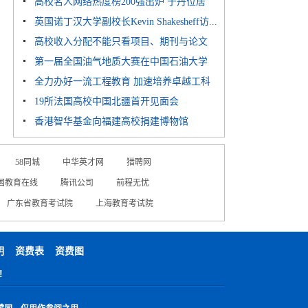
高校名人网络热度榜200强出炉 于丹位居
多...
英国诺丁汉大学副校长Kevin Shakesheff访...
榜...
高校收入分配不能只看项目、期刊与论文
第一届全国油气地质大赛在中国石油大学
全力办好一流工程教育 加速培养卓越工科
（...
19所法国高校中国北疆首开见面会
人...
香港智华基金向福建高校捐建博物馆
58同城
中华英才网
猎聘网
国教育在线
腾讯公司
前程无忧
广东省教育考试院
上海教育考试院
明
资费表
资费图
!