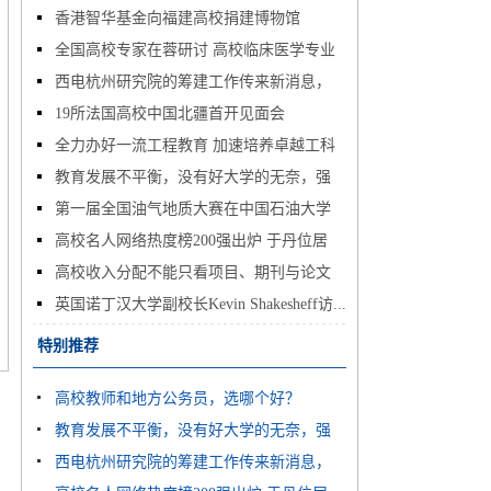
香港智华基金向福建高校捐建博物馆
全国高校专家在蓉研讨 高校临床医学专业
西电杭州研究院的筹建工作传来新消息，
怎...
19所法国高校中国北疆首开见面会
多...
全力办好一流工程教育 加速培养卓越工科
教育发展不平衡，没有好大学的无奈，强
人...
第一届全国油气地质大赛在中国石油大学
如...
高校名人网络热度榜200强出炉 于丹位居
（...
高校收入分配不能只看项目、期刊与论文
榜...
英国诺丁汉大学副校长Kevin Shakesheff访...
特别推荐
高校教师和地方公务员，选哪个好？
教育发展不平衡，没有好大学的无奈，强
西电杭州研究院的筹建工作传来新消息，
如...