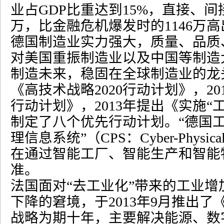
业占
GDP
比重达到
15%
，直接、间
万，比金融危机爆发时的
1146
万高
德国制造业实力强大，质量、品质
对美国重振制造业以及中国等制造
制造未来，稳固在全球制造业的龙
《高技术战略
2020
行动计划》，
20
行动计划》，
2013
年提出《实施
“
制定了八个优先行动计划。
“
德国
理信息系统
”
（
CPS
：
Cyber-Physica
在通过智能工厂、智能生产和智能
准。
法国面对
“
去工业化
”
带来的工业增
下降的窘境，于
2013
年
9
月推出了
战略为期十年，主要解决能源、数