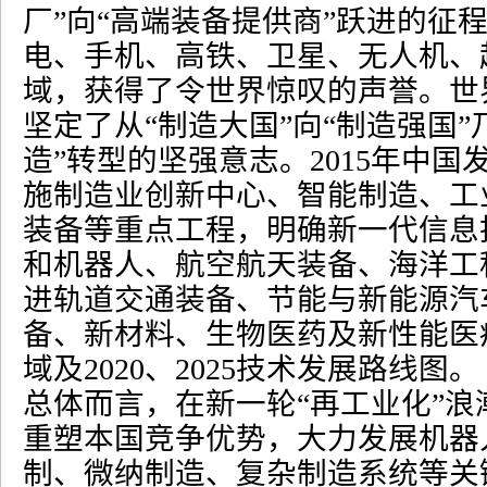
厂
”
向
“
高端装备提供商
”
跃进的征
电、手机、高铁、卫星、无人机、
域，获得了令世界惊叹的声誉。世
坚定了从
“
制造大国
”
向
“
制造强国
”
造
”
转型的坚强意志。
2015
年中国
施制造业创新中心、智能制造、工
装备等重点工程，明确新一代信息
和机器人、航空航天装备、海洋工
进轨道交通装备、节能与新能源汽
备、新材料、生物医药及新性能医
域及
2020
、
2025
技术发展路线图。
总体而言，在新一轮
“
再工业化
”
浪
重塑本国竞争优势，大力发展机器
制、微纳制造、复杂制造系统等关