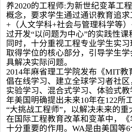
养
2020
的工程师
:
为新世纪变革工
概念，要求学生通过通识教育追求
+
（人文学科
+
社会与管理科学等）
过开发
“
以问题为中心
”
的实践性课
同时，十分重视工程专业学生实习
取得学位的核心部分，引导学生学
具解决实际问题。
2014
年麻省理工学院发布《
MIT
教
倡在线学习、建立全球学习者社区
实验学习、混合式学习、体验式教
年美国明确提出未来
10
年在
122
所
“
大挑战工程师
”
，以解决未来的重
在国际工程教育改革和变革中，《
十分重要的作用。
WA
是由美国等
6