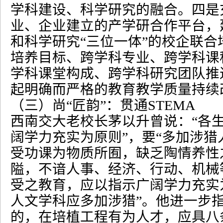
学科建设、科学研究的融合。四是
业、企业建立的产学研合作平台，
和科学研究
“
三位一体
”
的校企联合
培养目标、跨学科专业、跨学科课
学科课堂构成、跨学科研究团队推
起明确而严格的教育教学质量持续
（三）尚
“
匠韵
”
：贯通
STEMA
西南交大老校长茅以升曾说：
“
各
阔学力充实为原则
”
，要
“
多加涉猎
受功课为物质所囿，缺乏陶情养性
隘，不谙人事、经济、行动、机械
受之教育，应以指示广阔学力充实
人文学科应多加涉猎
”
。他进一步
的，在培植工程有为人才，应具八