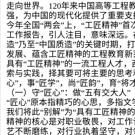
走向世界。
120
年来中国高等工程
强，为中国的现代化提供了重要支
今年全国
“
两会
”
上，
“
工匠精神
”
首
工作报告，引人注目，意味深远。
造
”
乃至
“
中国质造
”
的关键时期，
发展、蕴含工匠精神的工程教育新
具有
“
工匠精神
”
的一流工程人才，
索与实践，择其要可将主要的思考
心
”
，事
“
匠学
”
，尚
“
匠韵
”
，育
“
将
（一）守
“
匠心
”
：做
“
五有交大人
”
“
匠心
”
原本指精巧的心思，多指文
我们将此
“
别解
”
为
“
具有工匠精神
精神的核心是对职业敬畏，对工作
艺不断磨练，对行业执着坚守，对