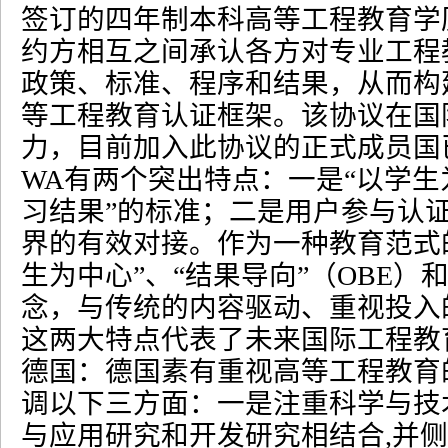
签订的四年制本科高等工程教育学
约方相互之间承认各方对专业工程
政策、标准、程序和结果，从而构
等工程教育认证框架。该协议在国
力，目前加入此协议的正式成员国
WA
有两个突出特点：一是
“
以学生
习结果
”
的标准；二是用户参与认
界的有效对接。作为一种教育范式
生为中心
”
、
“
结果导向
”
（
OBE
）
念，与传统的内容驱动、重视投入
这两大特点代表了未来国际工程教
德国：德国素有重视高等工程教育
调以下三方面：一是注重科学与技
与应用研究和开发研究相结合
,
并侧