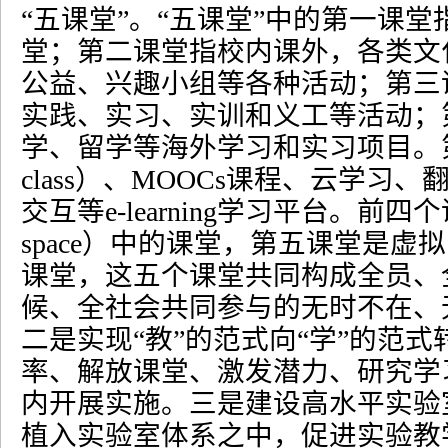
“
五课堂
”
。
“
五课堂
”
中的第一课堂
堂；第二课堂指校内课外，各类文
公益、兴趣小组等各种活动；第三
实践、实习、实训和义工等活动；
学、留学等海外学习和实习项目。
class
）、
MOOCs
课程、云学习、
交互等
e-learning
学习平台。前四个
space
）中的课堂，第五课堂是虚拟
课堂，这五个课堂共同构成全员、
候、全社会共同参与的无时不在、
二是实现
“
教
”
的范式向
“
学
”
的范式
率、解放课堂、激发潜力、研究学
内开展实施。三是建设高水平实验
植入实验室体系之中，促进实验教