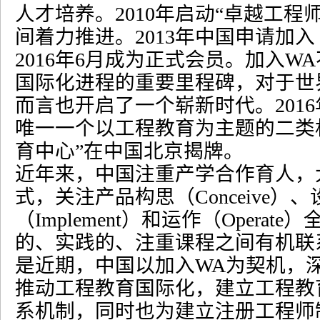
人才培养。
2010
年启动
“
卓越工程
间着力推进。
2013
年中国申请加入
2016
年
6
月成为正式会员。加入
WA
国际化进程的重要里程碑，对于世
而言也开启了一个崭新时代。
2016
唯一一个以工程教育为主题的二类
育中心
”
在中国北京揭牌。
近年来，中国注重产学合作育人，
式，关注产品构思（
Conceive
）、
（
Implement
）和运作（
Operate
）
的、实践的、注重课程之间有机联
是近期，中国以加入
WA
为契机，
推动工程教育国际化，建立工程教
系机制，同时也为建立注册工程师