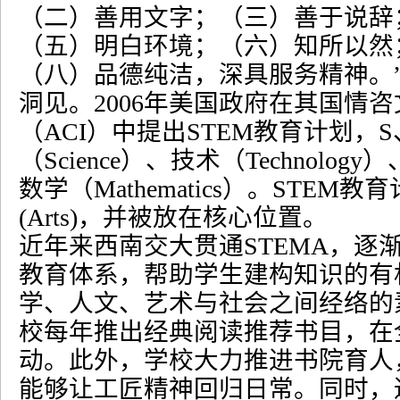
（二）善用文字；（三）善于说辞
（五）明白环境；（六）知所以然
（八）品德纯洁，深具服务精神。
洞见。
2006
年美国政府在其国情咨
（
ACI
）中提出
STEM
教育计划，
S
（
Science
）、技术（
Technology
）
数学（
Mathematics
）。
STEM
教育
(Arts)
，并被放在核心位置。
近年来西南交大贯通
STEMA
，逐
教育体系，帮助学生建构知识的有
学、人文、艺术与社会之间经络的
校每年推出经典阅读推荐书目，在
动。此外，学校大力推进书院育人
能够让工匠精神回归日常。同时，