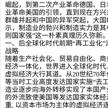
崛起，到第二次产业革命德国、日
业革命美国的引领，直到现在方兴
群雄并起和中国的异军突起，大国
示，制造业的勃兴和制造实力是其
则国家强
”
这一朴素真理历久弥新
一、后全球化时代前期
“
再工业化
”
战略
随着生产社会化、贸易自由化、商
经济一体化，世界进入全球化时代
虚拟经济大行其道。从
20
世纪
70
年
等当时工业高度发达国家实施
“
去
造业逐步向海外转移实现了本国产
的外流致使美国等发达国家实体经
重
,
以资本市场为主体的虚拟经济