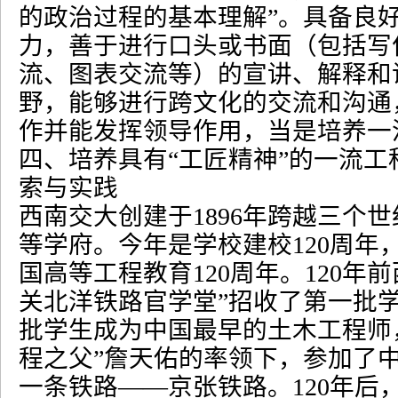
的政治过程的基本理解
”
。具备良
力，善于进行口头或书面（包括写
流、图表交流等）的宣讲、解释和
野，能够进行跨文化的交流和沟通
作并能发挥领导作用，当是培养一
四、培养具有
“
工匠精神
”
的一流工
索与实践
西南交大创建于
1896
年跨越三个世
等学府。今年是学校建校
120
周年
国高等工程教育
120
周年。
120
年前
关北洋铁路官学堂
”
招收了第一批
批学生成为中国最早的土木工程师
程之父
”
詹天佑的率领下，参加了
一条铁路
——
京张铁路。
120
年后