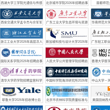
西湖大学工学院光通信与传感
北京城市学院2026年招聘启事
首都师范
实验室（副）研究员招聘启事
西安交通大学孟令杰与佘军军
广东工业大学生态环境与资源
华南师范大
团队联合招聘博后
学院国家优青课题组诚聘博士
队长期招聘
后
浙江工业大学2026年高层次人
新加坡科技与设计大学2026年
广东轻工职业
才招聘公告
招聘
高层次、急
国际关系学院2026年招聘启事
人民大学公共管理学院招聘启
香港大学医
事
队招
清华大学药学院招聘监管科学
中国科学院海洋研究所2026年
中山大学－
方向科研助理、青年学者公告
博士后招聘公告
聘博士后
耶鲁大学2026年招收博士后
北京市农林科学院质量标准与
美国田纳西大学
检测技术研究所招聘合同制科
招2D mater