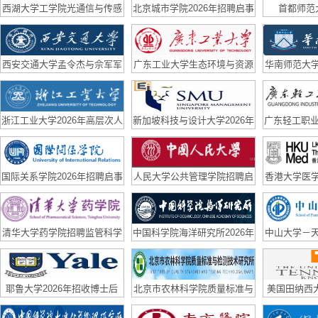
西湖大学工学院光通信与传感
北京城市学院2026年招聘启事
首都师范
实验室（副）研究员招聘启事
西安交通大学孟令杰与佘军军
广东工业大学生态环境与资源
华南师范大
团队联合招聘博后
学院国家优青课题组诚聘博士
队长期招聘
后
浙江工业大学2026年高层次人
新加坡科技与设计大学2026年
广东轻工职业
才招聘公告
招聘
高层次、急
国际关系学院2026年招聘启事
人民大学公共管理学院招聘启
香港大学医
事
队招
清华大学药学院招聘监管科学
中国科学院海洋研究所2026年
中山大学－
方向科研助理、青年学者公告
博士后招聘公告
聘博士后
耶鲁大学2026年招收博士后
北京市农林科学院质量标准与
美国田纳西大学
检测技术研究所招聘合同制科
招2D mater