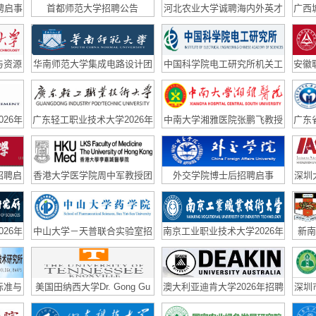
聘启事
首都师范大学招聘公告
河北农业大学诚聘海内外英才
广西
与资源
华南师范大学集成电路设计团
中国科学院电工研究所机关工
安徽
聘博士
队长期招聘青年英才和博士后
作人员招聘启事
次
26年
广东轻工职业技术大学2026年
中南大学湘雅医院张鹏飞教授
广东
高层次、急需紧缺人才公开招
课题组招聘博士后
聘公告
招聘启
香港大学医学院周中军教授团
外交学院博士后招聘启事
深圳
队招聘博士后
质自
26年
中山大学－天普联合实验室招
南京工业职业技术大学2026年
新南
聘博士后和研发工程师
公开招聘高层次人才公告
标准与
美国田纳西大学Dr. Gong Gu
澳大利亚迪肯大学2026年招聘
深圳
同制科
招2D materials research
物材