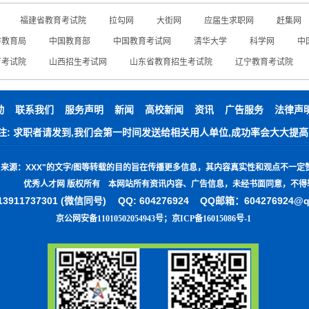
福建省教育考试院
拉勾网
大街网
应届生求职网
赶集网
市教育局
中国教育部
中国教育考试网
清华大学
科学网
中
育考试院
山西招生考试网
山东省教育招生考试院
辽宁教育考试院
动
联系我们
服务声明
新闻
高校新闻
资讯
广告服务
法律声
注: 求职者请发到,我们会第一时间发送给相关用人单位,成功率会大大提高
"
来源：
XXX"
的文字
/
图等转载的目的旨在传播更多信息，其内容真实性和观点不一定
优秀人才网 版权所有 本网站所有资讯内容、广告信息，未经书面同意，不得
3911737301 (微信同号)
QQ: 604276924 QQ邮箱：604276924@
京公网安备11010502054943号
；
京ICP备16015086号-1