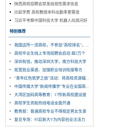
陕西高校招聘会禁发歧视性需求信息
比起学费 高校教授本科出勤率更需涨
习近平考察中国科技大学 机器人向其问好
特别推荐
我国这所一流高校，不参加“高校排名”，...
高校毕业生线上专场招聘会启动 超2万个
深圳有钱，推动深圳大学，南方科技大学
岗...
拓宽就业渠道、加强职业培训衔接等方
两...
“青年红色筑梦之旅”活动：将高校资源辐...
面，...
中国传媒大学“新闻传播学”专业在全国高...
大湾区加码高等教育：17所新高校建设提
高校学生资助热线电话全面开通
速...
教育部：普通高校专业不得规定男女生录
复旦专场：95后新大V为内容创业注活力
取...