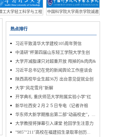
助理及科研秘书招聘
理工大学轻工科学与工程
中国科学院大学南京学院诚邀
学院诚聘海内外英才
海外优秀青年学者依托申报国
家优青（海外）
热点排行
习近平致清华大学建校105周年贺信
中清研”杯第四届山东轻工学院大学生创
大学开减脂课只对超重开放 甩掉的&肉肉&
业...
习近平总书记在党的新闻舆论工作座谈会
变...
陕西高校毕业生超36万 出台意见促就业创
上...
大学“风花雪月”新解
业...
开学典礼 重庆师范大学附属实验小学“红
新华社西安２月２５日专电（记者许祖
包...
华东师大新学期推出第二部“动画校史”，...
华）...
大学教授将弹幕引入课堂 抢回学生注意力
“985”“211”高校在福建招生录取率创历...