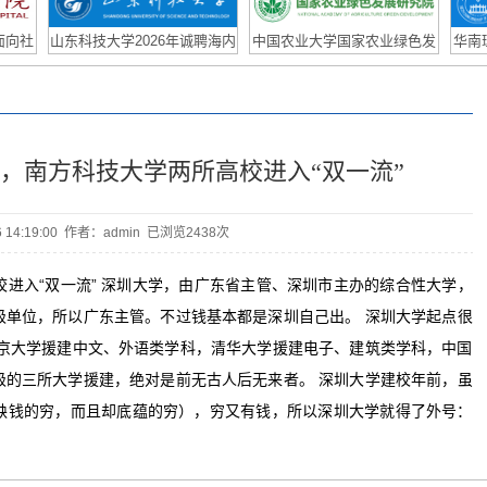
Postdoc
面向社
山东科技大学2026年诚聘海内
中国农业大学国家农业绿色发
华南
、眼科
外优秀人才启事
展研究院张福锁院士团队招聘
博士后
，南方科技大学两所高校进入“双一流”
06 14:19:00 作者：admin 已浏览
2438次
进入“双一流” 深圳大学，由广东省主管、深圳市主办的综合性大学，
级单位，所以广东主管。不过钱基本都是深圳自己出。 深圳大学起点很
北京大学援建中文、外语类学科，清华大学援建电子、建筑类学科，中国
级的三所大学援建，绝对是前无古人后无来者。 深圳大学建校年前，虽
缺钱的穷，而且却底蕴的穷），穷又有钱，所以深圳大学就得了外号：