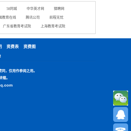
58同城
中华英才网
猎聘网
国教育在线
腾讯公司
前程无忧
广东省教育考试院
上海教育考试院
明
资费表
资费图
!
赞同，仅用作参阅之用。
转载。
qq.com
13